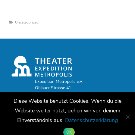
Categories
Uncategorized
Expedition Metropolis e.V.
Ohlauer Strasse 41
10999 Berlin
Diese Website benutzt Cookies. Wenn du die
Tel.: +49 (0)30 47980152
E-Mail:
info@expedition-metropolis.de
Website weiter nutzt, gehen wir von deinem
Datenschutz
–
Impressum
Einverständnis aus.
Datenschutzerklärung
OK