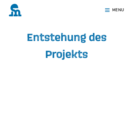
Skip
Site
MENU
to
Overlay
content
Entstehung des
Projekts