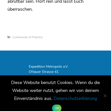
abrufbar sein. Hört rein und lasst Euch
überraschen.
Categories
Community of Practice
Expedition Metropolis e.V.
Ohlauer Strasse 41
10999 Berlin
Diese Website benutzt Cookies. Wenn du die
Tel.: +49 (0)30 47980152
E-Mail:
info@expedition-metropolis.de
Website weiter nutzt, gehen wir von deinem
Datenschutz
–
Impressum
Einverständnis aus.
Datenschutzerklärung
OK